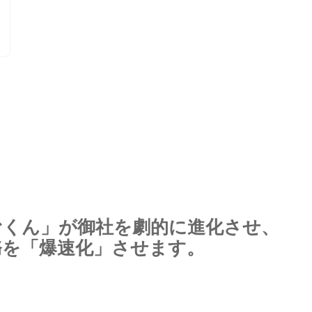
むくん」が
御社を
劇的に
進化させ、
務を
「爆速化」
させます。