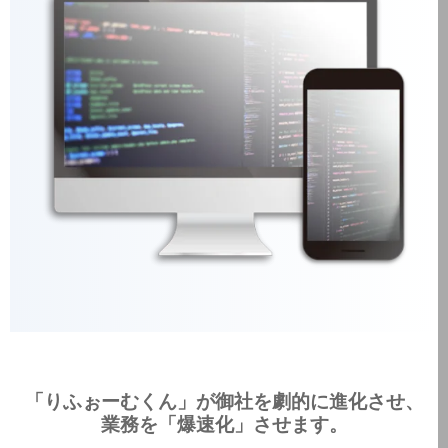
「りふぉーむくん」が
御社を
劇的に
進化させ、
業務を
「爆速化」
させます。