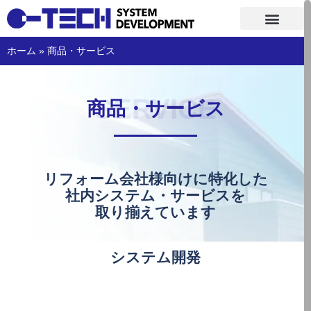
コ
ホーム
»
商品・サービス
ン
テ
ン
SERVICE
ツ
商品・サービス
へ
ス
キ
ッ
リフォーム会社様
向けに特化した
プ
社内システム・
サービスを
取り揃えています
システム開発