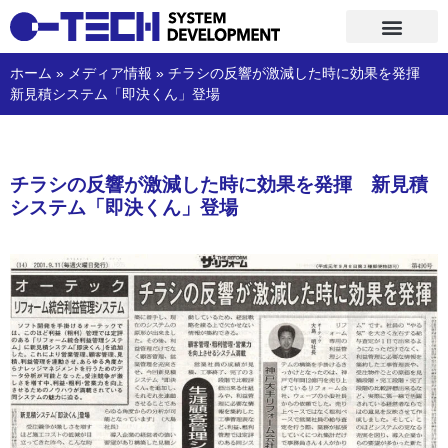
コ
ホーム
»
メディア情報
»
チラシの反響が激減した時に効果を発揮
ン
新見積システム「即決くん」登場
テ
ン
ツ
へ
チラシの反響が激減した時に効果を発揮 新見積
ス
システム「即決くん」登場
キ
ッ
プ