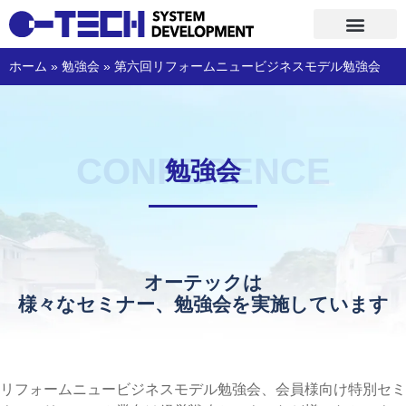
コ
ホーム
»
勉強会
»
第六回リフォームニュービジネスモデル勉強会
ン
テ
ン
ツ
へ
CONFERENCE
勉強会
ス
キ
ッ
プ
オーテックは
様々なセミナー、勉強会を実施しています
リフォームニュービジネスモデル勉強会、会員様向け特別セミ