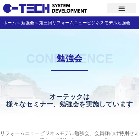
コ
ホーム
»
勉強会
»
第三回リフォームニュービジネスモデル勉強会
ン
テ
ン
ツ
へ
CONFERENCE
勉強会
ス
キ
ッ
プ
オーテックは
様々なセミナー、勉強会を実施しています
リフォームニュービジネスモデル勉強会、会員様向け特別セミ